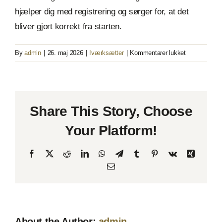
hjælper dig med registrering og sørger for, at det
bliver gjort korrekt fra starten.
til
By
admin
|
26. maj 2026
|
Iværksætter
|
Kommentarer lukket
Hvornår
skal
jeg
momsregistr
Share This Story, Choose
Your Platform!
Facebook
X
Reddit
LinkedIn
WhatsApp
Telegram
Tumblr
Pinterest
Vk
Xing
Email
About the Author:
admin