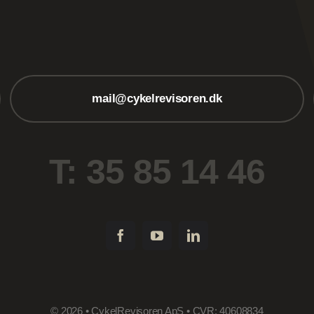
mail@cykelrevisoren.dk
T: 35 85 14 46
© 2026 • CykelRevisoren ApS • CVR: 40608834