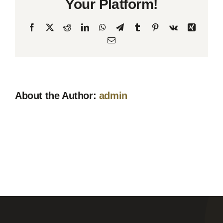
Your Platform!
idéer?
Facebook
X
Reddit
LinkedIn
WhatsApp
Telegram
Tumblr
Pinterest
Vk
Xing
Email
About the Author:
admin