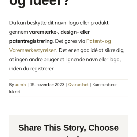
og idéer?
Du kan beskytte dit navn, logo eller produkt
gennem
varemærke-, design- eller
patentregistrering
. Det gøres via
Patent- og
Varemærkestyrelsen
. Det er en god idé at sikre dig,
at ingen andre bruger et lignende navn eller logo,
inden du registrerer.
By
admin
|
15. november 2023
|
Overordnet
|
Kommentarer
til
lukket
Hvordan
beskytter
jeg
mine
Share This Story, Choose
rettigheder
og