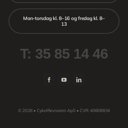
Man-torsdag kl. 8–16 og fredag kl. 8–
13
T: 35 85 14 46
© 2026 • CykelRevisoren ApS • CVR: 40608834